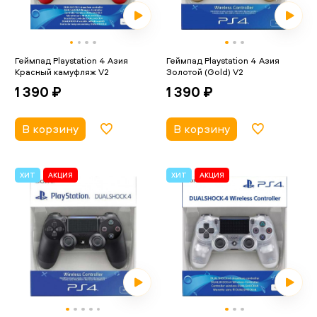
Геймпад Playstation 4 Азия
Геймпад Playstation 4 Азия
Красный камуфляж V2
Золотой (Gold) V2
1 390 ₽
1 390 ₽
В корзину
В корзину
ХИТ
АКЦИЯ
ХИТ
АКЦИЯ