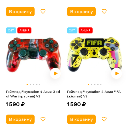
В корзину
В корзину
ХИТ
АКЦИЯ
ХИТ
АКЦИЯ
Геймпад Playstation 4 Азия God
Геймпад Playstation 4 Азия FIFA
of War (красный) V2
(жёлтый) V2
1 590 ₽
1 590 ₽
В корзину
В корзину