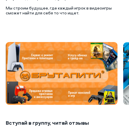
Мы строим будущее, где каждый игрок в видеоигры
сможет найти для себя то что ищет.
Б
Вступай в группу, читай отзывы