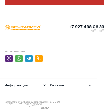
+7 927 438 06 33
00
00
10
—20
Напишите нам
Информация
Каталог
Пользовательское соглашение, 2026
Разработка
и