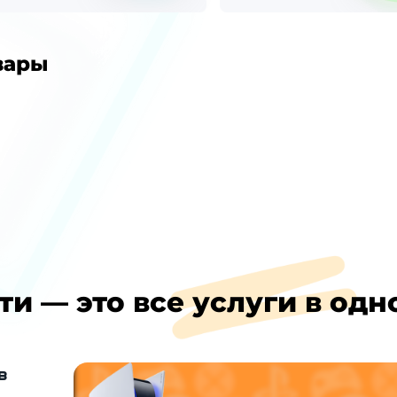
вары
ти — это все услуги в одн
в