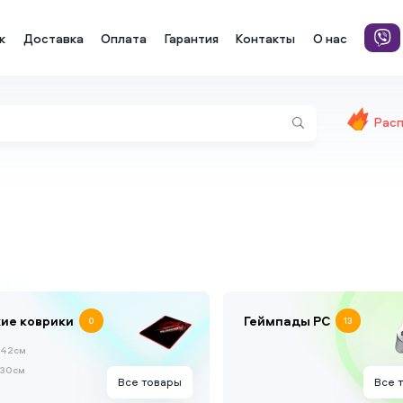
к
Доставка
Оплата
Гарантия
Контакты
О нас
Рас
ие коврики
Геймпады PC
0
13
*42см
*30см
Все товары
Все 