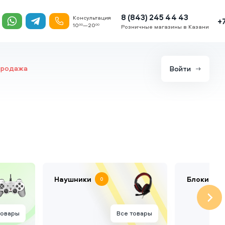
8 (843) 245 44 43
Консультация
+
10
—20
00
00
Розничные магазины в Казани
продажа
Войти
Наушники
Блоки пит
0
товары
Все товары