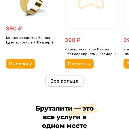
390 ₽
Кольцо зажигалка Винтаж.
390 ₽
3
Цвет золотистый. Размер 9
Кольцо зажигалка Винтаж.
Ко
Цвет серебристый. Размер 9
Цв
В корзину
В корзину
В
Все кольца
Бруталити — это
все услуги в
одном месте