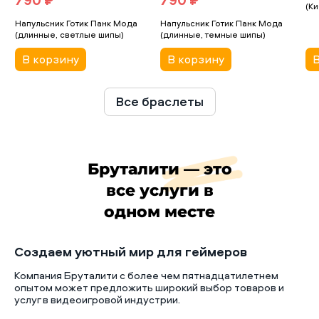
(Ки
Напульсник Готик Панк Мода
Напульсник Готик Панк Мода
(длинные, светлые шипы)
(длинные, темные шипы)
В корзину
В корзину
В
Все браслеты
Бруталити — это
все услуги в
одном месте
Создаем уютный мир для геймеров
Компания Бруталити с более чем пятнадцатилетнем
опытом может предложить широкий выбор товаров и
услуг в видеоигровой индустрии.