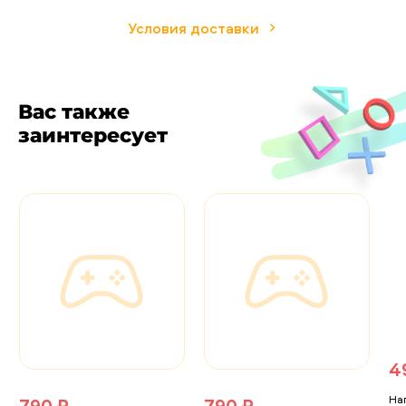
Условия доставки
Вас также
заинтересует
4
На
790 ₽
790 ₽